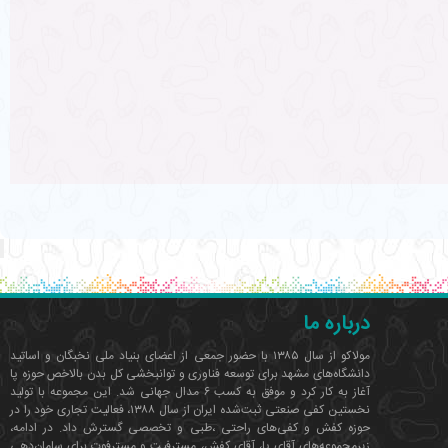
درباره ما
مولاکو از سال ۱۳۸۵ با حضور جمعی از اعضای بنیاد ملی نخبگان و اساتید
دانشگاه‌های مشهد برای توسعه فناوری‌ و توانبخشی کل بدن بالاخص حوزه پا
آغاز به کار کرد و موفق به کسب ۶ مدال جهانی شد. این مجموعه با تولید
نخستین کفی صنعتی ثبت‌شده ایران از سال ۱۳۸۸، فعالیت تجاری خود را در
حوزه کفش و کفی‌های راحتی ،طبی و تخصصی گسترش داد. در ادامه،
زیرمجموعه‌های آقای پا، آقای کفش، مسترفیت و مسترفوت برای سامان‌دهی