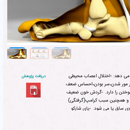
 اعصاب محیطی Peripheral neuropathy یک
دریافت پژوهش
مور مور شدن،سر بودن،احساس ضعف
 دارد. -گردش خون ضعیف Poor circulation سیستم گردش خون ضعیف در اندام تحتانی به خصوص در پاها
د و همچنین سبب کرامپ(گرفتگی)
-پای شارکو Charcot foot شرایطی است که سبب ضعیف شدن استخوان های پا می
رسایی مفاصل استحکام خود را از