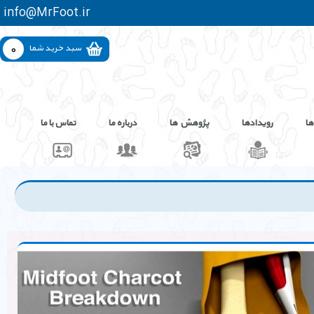
info@MrFoot.ir
0
سبد خرید شما
ها
رویدادها
پژوهش ها
درباره ما
تماس با ما