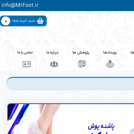
info@MrFoot.ir
0
سبد خرید شما
ها
رویدادها
پژوهش ها
درباره ما
تماس با ما