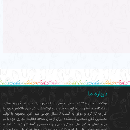
درباره ما
مولاکو از سال ۱۳۸۵ با حضور جمعی از اعضای بنیاد ملی نخبگان و اساتید
دانشگاه‌های مشهد برای توسعه فناوری‌ و توانبخشی کل بدن بالاخص حوزه پا
آغاز به کار کرد و موفق به کسب ۶ مدال جهانی شد. این مجموعه با تولید
نخستین کفی صنعتی ثبت‌شده ایران از سال ۱۳۸۸، فعالیت تجاری خود را در
حوزه کفش و کفی‌های راحتی ،طبی و تخصصی گسترش داد. در ادامه،
زیرمجموعه‌های آقای پا، آقای کفش، مسترفیت و مسترفوت برای سامان‌دهی