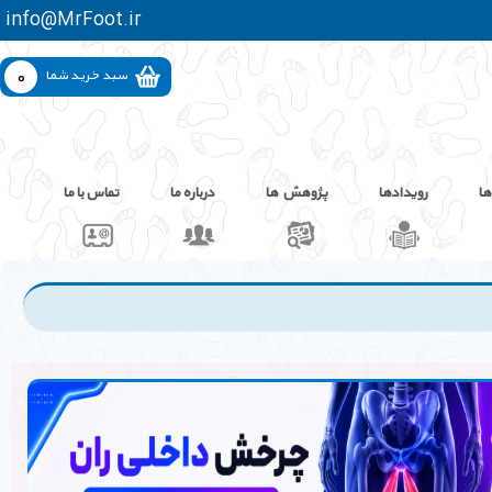
info@MrFoot.ir
0
سبد خرید شما
ها
رویدادها
پژوهش ها
درباره ما
تماس با ما