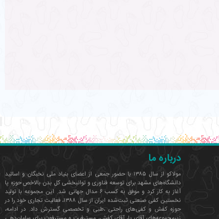
درباره ما
مولاکو از سال ۱۳۸۵ با حضور جمعی از اعضای بنیاد ملی نخبگان و اساتید
دانشگاه‌های مشهد برای توسعه فناوری‌ و توانبخشی کل بدن بالاخص حوزه پا
آغاز به کار کرد و موفق به کسب ۶ مدال جهانی شد. این مجموعه با تولید
نخستین کفی صنعتی ثبت‌شده ایران از سال ۱۳۸۸، فعالیت تجاری خود را در
حوزه کفش و کفی‌های راحتی ،طبی و تخصصی گسترش داد. در ادامه،
زیرمجموعه‌های آقای پا، آقای کفش، مسترفیت و مسترفوت برای سامان‌دهی