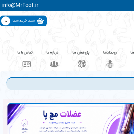
info@MrFoot.ir
0
سبد خرید شما
ها
رویدادها
پژوهش ها
درباره ما
تماس با ما