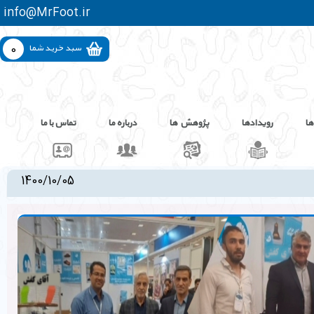
info@MrFoot.ir
0
سبد خرید شما
ها
رویدادها
پژوهش ها
درباره ما
تماس با ما
1400/10/05