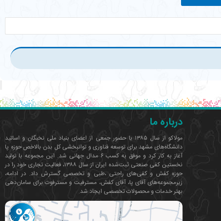
درباره ما
مولاکو از سال ۱۳۸۵ با حضور جمعی از اعضای بنیاد ملی نخبگان و اساتید
دانشگاه‌های مشهد برای توسعه فناوری‌ و توانبخشی کل بدن بالاخص حوزه پا
آغاز به کار کرد و موفق به کسب ۶ مدال جهانی شد. این مجموعه با تولید
نخستین کفی صنعتی ثبت‌شده ایران از سال ۱۳۸۸، فعالیت تجاری خود را در
حوزه کفش و کفی‌های راحتی ،طبی و تخصصی گسترش داد. در ادامه،
زیرمجموعه‌های آقای پا، آقای کفش، مسترفیت و مسترفوت برای سامان‌دهی
بهتر خدمات و محصولات تخصصی ایجاد شد.