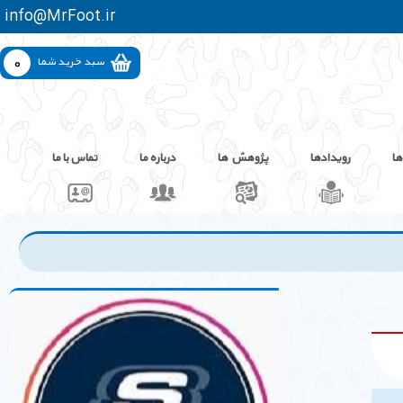
info@MrFoot.ir
0
سبد خرید شما
ها
رویدادها
پژوهش ها
درباره ما
تماس با ما