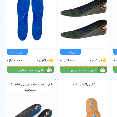
ز
0
میانگین
0
جمع امتیاز
0
میانگین
0
جمع امتیاز
0
کفی PU خارپاشنه
کفی راحتی پیاده روی pu آناتومیک
مسترفوت