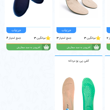
ز
2
میانگین
3
جمع امتیاز
3
میانگین
3
جمع امتیاز
6
کفی پی یو مردانه