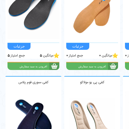
ز
0
میانگین
0
جمع امتیاز
0
میانگین
5
جمع امتیاز
5
کفی پی یو مولاکو
کفی مموری فوم پلاس