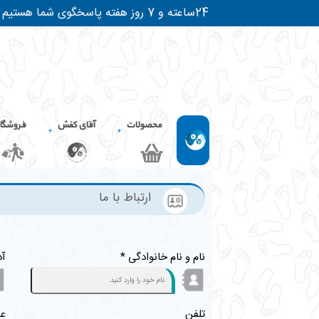
24ساعته و 7 روز هفته پاسخگوی شما هستیم
محصولات
آقای کفش
فروشگا
ارتباط با ما
نام و نام خانوادگی *
آد
تلفن
عن