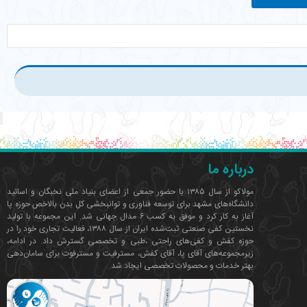
درباره ما
مولاکو از سال ۱۳۸۵ با حضور جمعی از اعضای بنیاد ملی نخبگان و اساتید
دانشگاه‌های مشهد برای توسعه فناوری‌ و توانبخشی کل بدن بالاخص حوزه پا
آغاز به کار کرد و موفق به کسب ۶ مدال جهانی شد. این مجموعه با تولید
نخستین کفی صنعتی ثبت‌شده ایران از سال ۱۳۸۸، فعالیت تجاری خود را در
حوزه کفش و کفی‌های راحتی ،طبی و تخصصی گسترش داد. در ادامه،
زیرمجموعه‌های آقای پا، آقای کفش، مسترفیت و مسترفوت برای سامان‌دهی
بهتر خدمات و محصولات تخصصی ایجاد شد.