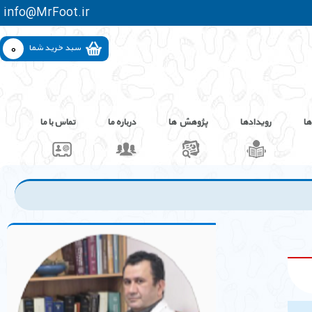
info@MrFoot.ir
0
سبد خرید شما
ها
رویدادها
پژوهش ها
درباره ما
تماس با ما