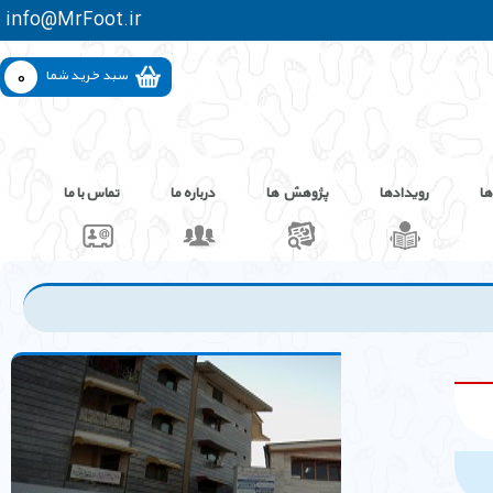
info@MrFoot.ir
0
سبد خرید شما
ها
رویدادها
پژوهش ها
درباره ما
تماس با ما