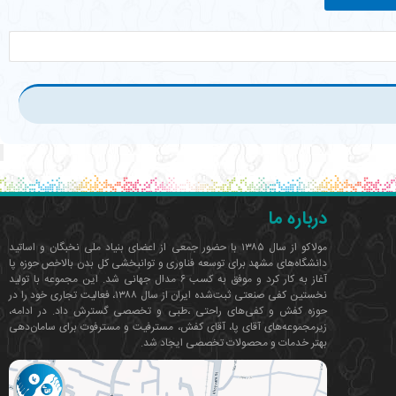
درباره ما
مولاکو از سال ۱۳۸۵ با حضور جمعی از اعضای بنیاد ملی نخبگان و اساتید
دانشگاه‌های مشهد برای توسعه فناوری‌ و توانبخشی کل بدن بالاخص حوزه پا
آغاز به کار کرد و موفق به کسب ۶ مدال جهانی شد. این مجموعه با تولید
نخستین کفی صنعتی ثبت‌شده ایران از سال ۱۳۸۸، فعالیت تجاری خود را در
حوزه کفش و کفی‌های راحتی ،طبی و تخصصی گسترش داد. در ادامه،
زیرمجموعه‌های آقای پا، آقای کفش، مسترفیت و مسترفوت برای سامان‌دهی
بهتر خدمات و محصولات تخصصی ایجاد شد.