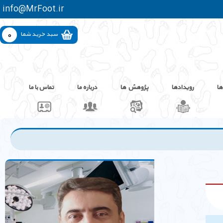
info@MrFoot.ir
0
سبد خرید شما
ها
رویدادها
پژوهش ها
درباره ما
تماس با ما