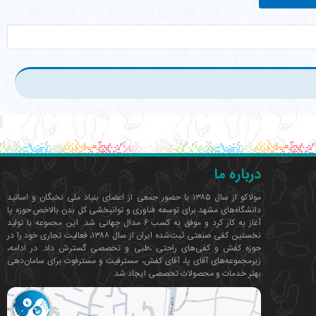
درباره ما
مولاکو از سال ۱۳۸۵ با حضور جمعی از اعضای بنیاد ملی نخبگان و اساتید
دانشگاه‌های مشهد برای توسعه فناوری‌ و توانبخشی کل بدن بالاخص حوزه پا
آغاز به کار کرد و موفق به کسب ۶ مدال جهانی شد. این مجموعه با تولید
نخستین کفی صنعتی ثبت‌شده ایران از سال ۱۳۸۸، فعالیت تجاری خود را در
حوزه کفش و کفی‌های راحتی ،طبی و تخصصی گسترش داد. در ادامه،
زیرمجموعه‌های آقای پا، آقای کفش، مسترفیت و مسترفوت برای سامان‌دهی
بهتر خدمات و محصولات تخصصی ایجاد شد.