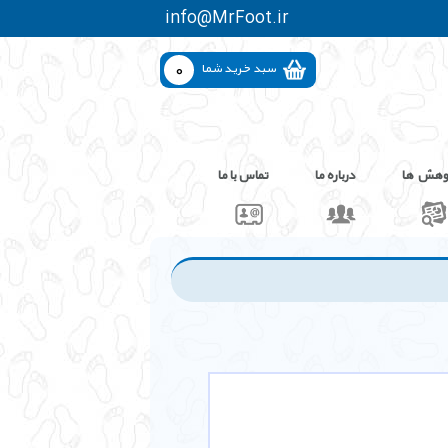
info@MrFoot.ir
0
سبد خرید شما
وهش ها
درباره ما
تماس با ما