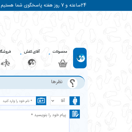
24ساعته و 7 روز هفته پاسخگوی شما هستیم
محصولات
آقای کفش
فروشگا
نظرها